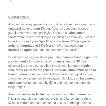
Cuissard vélo :
Adaptez votre équipement aux conditions hivernales avec notre
cuissard de vélo pour l'hiver.
Avec sa coupe qui épouse
parfaitement votre morphologie, il assure un
ajustement
confortable
tout en étant léger, extensible et respirant. Grâce à
la
technologie Lycra Sport®
et à son tissu
80% polyester
polaire thermique et 20% lycra
, il offre une
isolation
thermique optimale
sans compromettre la mobilité.
Le cuissard est équipé d'une
peau de chamois haut de gamme
pour un
confort maximal
, avec un
insert en gel 3D
pour
absorber les chocs et les vibrations du sol. La
technologie
respirante COOLMAX®
garantit une
évacuation efficace de la
transpiration
, vous permettant de rester au sec, quelles que
soient les conditions météorologiques. De plus, son
traitement
antibactérien
garantit une hygiène optimale même après de
longs trajets.
Avec son
entretien facile
, ce cuissard
cycliste homme
pour
l'hiver est parfait pour tous les cyclistes à la recherche d'une
solution performante et pratique pour leurs sorties par temps