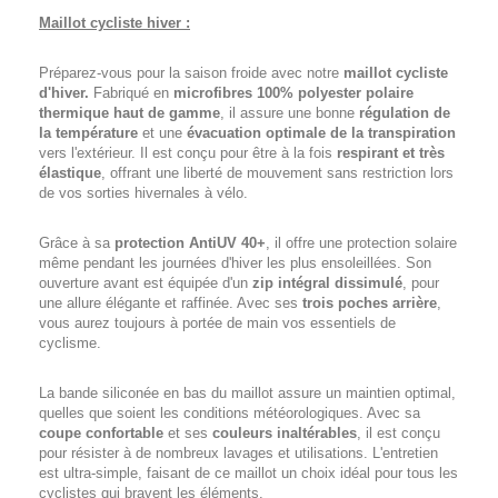
Maillot cycliste hiver :
Préparez-vous pour la saison froide avec notre
maillot cycliste
d'hiver.
Fabriqué en
microfibres 100% polyester polaire
thermique haut de gamme
, il assure une bonne
régulation de
la température
et une
évacuation optimale de la transpiration
vers l'extérieur. Il est conçu pour être à la fois
respirant et très
élastique
, offrant une liberté de mouvement sans restriction lors
de vos sorties hivernales à vélo.
Grâce à sa
protection AntiUV 40+
, il offre une protection solaire
même pendant les journées d'hiver les plus ensoleillées. Son
ouverture avant est équipée d'un
zip intégral dissimulé
, pour
une allure élégante et raffinée. Avec ses
trois poches arrière
,
vous aurez toujours à portée de main vos essentiels de
cyclisme.
La bande siliconée en bas du maillot assure un maintien optimal,
quelles que soient les conditions météorologiques. Avec sa
coupe confortable
et ses
couleurs inaltérables
, il est conçu
pour résister à de nombreux lavages et utilisations. L'entretien
est ultra-simple, faisant de ce maillot un choix idéal pour tous les
cyclistes qui bravent les éléments.