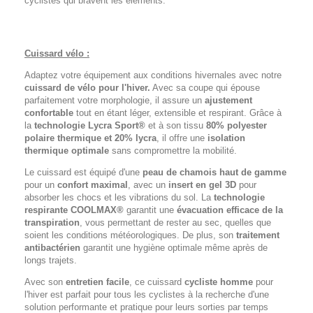
cyclistes qui bravent les éléments.
Cuissard vélo :
Adaptez votre équipement aux conditions hivernales avec notre
cuissard de vélo pour l'hiver.
Avec sa coupe qui épouse
parfaitement votre morphologie, il assure un
ajustement
confortable
tout en étant léger, extensible et respirant. Grâce à
la
technologie Lycra Sport®
et à son tissu
80% polyester
polaire thermique et 20% lycra
, il offre une
isolation
thermique optimale
sans compromettre la mobilité.
Le cuissard est équipé d'une
peau de chamois haut de gamme
pour un
confort maximal
, avec un
insert en gel 3D
pour
absorber les chocs et les vibrations du sol. La
technologie
respirante COOLMAX®
garantit une
évacuation efficace de la
transpiration
, vous permettant de rester au sec, quelles que
soient les conditions météorologiques. De plus, son
traitement
antibactérien
garantit une hygiène optimale même après de
longs trajets.
Avec son
entretien facile
, ce cuissard
cycliste homme
pour
l'hiver est parfait pour tous les cyclistes à la recherche d'une
solution performante et pratique pour leurs sorties par temps