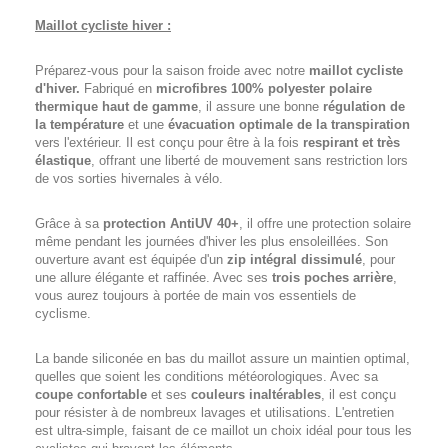
Maillot cycliste hiver :
Préparez-vous pour la saison froide avec notre
maillot cycliste
d'hiver.
Fabriqué en
microfibres 100% polyester polaire
thermique haut de gamme
, il assure une bonne
régulation de
la température
et une
évacuation optimale de la transpiration
vers l'extérieur. Il est conçu pour être à la fois
respirant et très
élastique
, offrant une liberté de mouvement sans restriction lors
de vos sorties hivernales à vélo.
Grâce à sa
protection AntiUV 40+
, il offre une protection solaire
même pendant les journées d'hiver les plus ensoleillées. Son
ouverture avant est équipée d'un
zip intégral dissimulé
, pour
une allure élégante et raffinée. Avec ses
trois poches arrière
,
vous aurez toujours à portée de main vos essentiels de
cyclisme.
La bande siliconée en bas du maillot assure un maintien optimal,
quelles que soient les conditions météorologiques. Avec sa
coupe confortable
et ses
couleurs inaltérables
, il est conçu
pour résister à de nombreux lavages et utilisations. L'entretien
est ultra-simple, faisant de ce maillot un choix idéal pour tous les