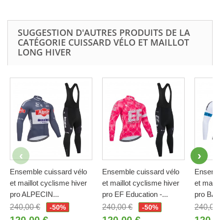
SUGGESTION D'AUTRES PRODUITS DE LA
CATÉGORIE CUISSARD VÉLO ET MAILLOT
LONG HIVER
Ensemble cuissard vélo
Ensemble cuissard vélo
Ensembl
et maillot cyclisme hiver
et maillot cyclisme hiver
et maill
pro ALPECIN...
pro EF Education -...
pro BAH
240,00 €
240,00 €
240,00
-50%
-50%