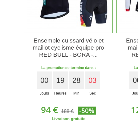
Ensemble cuissard vélo et
Ense
maillot cyclisme équipe pro
mail
RED BULL - BORA -...
RE
La promotion se termine dans :
La
00
19
28
01
0
Jours
Heures
Min
Sec
Jou
94 €
1
-50%
188 €
Livraison gratuite