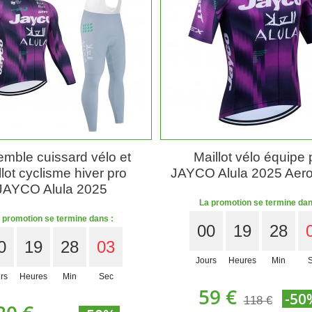
mble cuissard vélo et
Maillot vélo équipe 
lot cyclisme hiver pro
JAYCO Alula 2025 Aer
JAYCO Alula 2025
La promotion se termine dan
 promotion se termine dans :
00
19
28
0
19
28
01
Jours
Heures
Min
rs
Heures
Min
Sec
59 €
-50
118 €