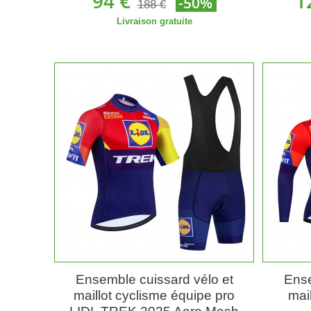
94 €
1
-50%
188 €
Livraison gratuite
Ensemble cuissard vélo et
Ense
maillot cyclisme équipe pro
mail