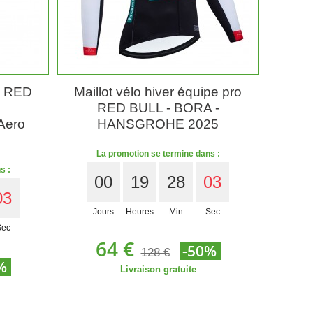
ro RED
Maillot vélo hiver équipe pro
RED BULL - BORA -
Aero
HANSGROHE 2025
La promotion se termine dans :
s :
00
19
28
01
01
Jours
Heures
Min
Sec
Sec
64 €
-50%
128 €
%
Livraison gratuite