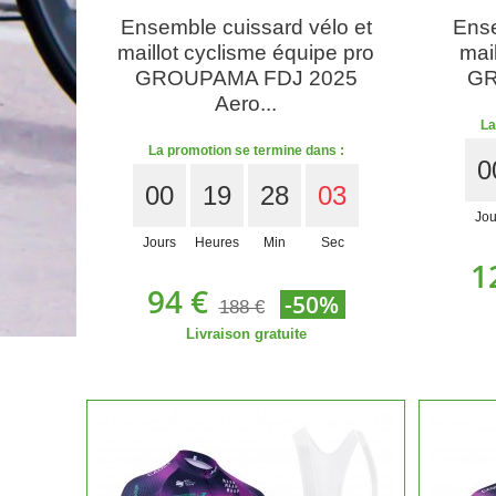
Ensemble cuissard vélo et
Ense
maillot cyclisme équipe pro
mail
GROUPAMA FDJ 2025
GR
Aero...
La
La promotion se termine dans :
0
00
19
28
01
Jou
Jours
Heures
Min
Sec
1
94 €
-50%
188 €
Livraison gratuite