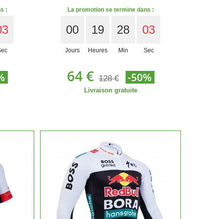
s :
La promotion se termine dans :
01
00
19
28
01
Sec
Jours
Heures
Min
Sec
64 €
%
-50%
128 €
Livraison gratuite