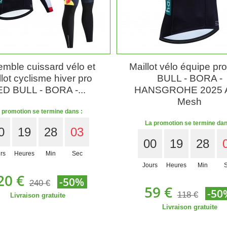
mble cuissard vélo et
Maillot vélo équipe p
lot cyclisme hiver pro
BULL - BORA -
D BULL - BORA -...
HANSGROHE 2025 
Mesh
 promotion se termine dans :
La promotion se termine dan
0
19
28
01
00
19
28
rs
Heures
Min
Sec
Jours
Heures
Min
20 €
-50%
240 €
59 €
-50
118 €
Livraison gratuite
Livraison gratuite