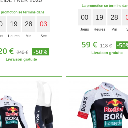
LIDL TREK 2025
La promotion se termine dan
 promotion se termine dans :
00
19
28
0
19
28
01
Jours
Heures
Min
rs
Heures
Min
Sec
59 €
-50
118 €
20 €
-50%
240 €
Livraison gratuite
Livraison gratuite