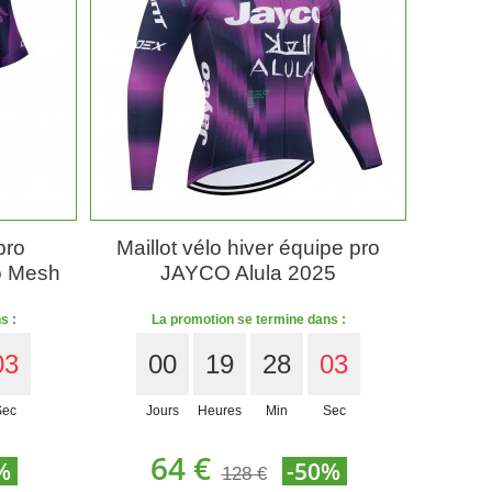
pro
Maillot vélo hiver équipe pro
o Mesh
JAYCO Alula 2025
s :
La promotion se termine dans :
01
00
19
28
01
Sec
Jours
Heures
Min
Sec
64 €
%
-50%
128 €