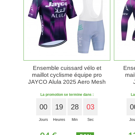
Ensemble cuissard vélo et
Ense
maillot cyclisme équipe pro
mail
JAYCO Alula 2025 Aero Mesh
La promotion se termine dans :
La
00
19
28
01
0
Jours
Heures
Min
Sec
Jou