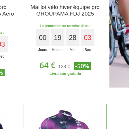
pro
Maillot vélo hiver équipe pro
 Aero
GROUPAMA FDJ 2025
La promotion se termine dans :
s :
00
19
28
01
01
Jours
Heures
Min
Sec
Sec
64 €
-50%
128 €
%
Livraison gratuite