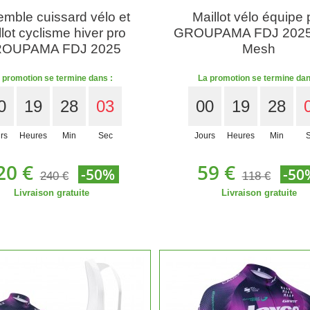
mble cuissard vélo et
Maillot vélo équipe 
lot cyclisme hiver pro
GROUPAMA FDJ 2025
OUPAMA FDJ 2025
Mesh
 promotion se termine dans :
La promotion se termine dan
0
19
28
01
00
19
28
rs
Heures
Min
Sec
Jours
Heures
Min
20 €
59 €
-50%
-50
240 €
118 €
Livraison gratuite
Livraison gratuite