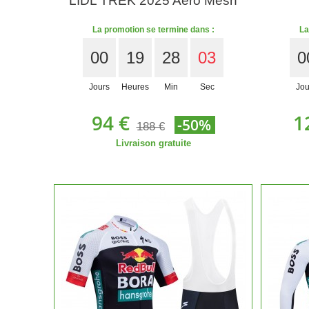
LIDL TREK 2025 Aero Mesh
La promotion se termine dans :
La
00
19
28
01
0
Jours
Heures
Min
Sec
Jou
94 €
1
-50%
188 €
Livraison gratuite