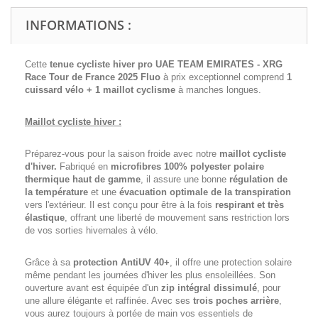
INFORMATIONS :
Cette
tenue cycliste hiver pro UAE TEAM EMIRATES - XRG
Race Tour de France 2025 Fluo
à prix exceptionnel comprend
1
cuissard vélo + 1 maillot cyclisme
à manches longues.
Maillot cycliste hiver :
Préparez-vous pour la saison froide avec notre
maillot cycliste
d'hiver.
Fabriqué en
microfibres 100% polyester polaire
thermique haut de gamme
, il assure une bonne
régulation de
la température
et une
évacuation optimale de la transpiration
vers l'extérieur. Il est conçu pour être à la fois
respirant et très
élastique
, offrant une liberté de mouvement sans restriction lors
de vos sorties hivernales à vélo.
Grâce à sa
protection AntiUV 40+
, il offre une protection solaire
même pendant les journées d'hiver les plus ensoleillées. Son
ouverture avant est équipée d'un
zip intégral dissimulé
, pour
une allure élégante et raffinée. Avec ses
trois poches arrière
,
vous aurez toujours à portée de main vos essentiels de