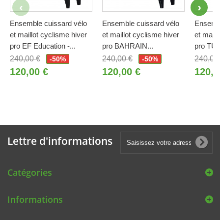
Ensemble cuissard vélo
Ensemble cuissard vélo
Ensembl
et maillot cyclisme hiver
et maillot cyclisme hiver
et maill
pro EF Education -...
pro BAHRAIN...
pro TU
240,00 €
240,00 €
240,00
-50%
-50%
120,00 €
120,00 €
120,0
Lettre d'informations
Catégories
Informations