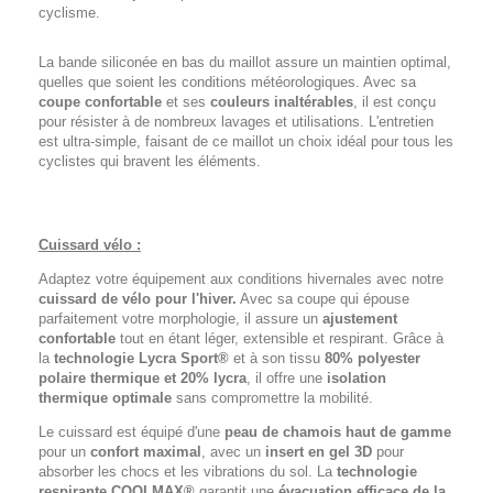
cyclisme.
La bande siliconée en bas du maillot assure un maintien optimal,
quelles que soient les conditions météorologiques. Avec sa
coupe confortable
et ses
couleurs inaltérables
, il est conçu
pour résister à de nombreux lavages et utilisations. L'entretien
est ultra-simple, faisant de ce maillot un choix idéal pour tous les
cyclistes qui bravent les éléments.
Cuissard vélo :
Adaptez votre équipement aux conditions hivernales avec notre
cuissard de vélo pour l'hiver.
Avec sa coupe qui épouse
parfaitement votre morphologie, il assure un
ajustement
confortable
tout en étant léger, extensible et respirant. Grâce à
la
technologie Lycra Sport®
et à son tissu
80% polyester
polaire thermique et 20% lycra
, il offre une
isolation
thermique optimale
sans compromettre la mobilité.
Le cuissard est équipé d'une
peau de chamois haut de gamme
pour un
confort maximal
, avec un
insert en gel 3D
pour
absorber les chocs et les vibrations du sol. La
technologie
respirante COOLMAX®
garantit une
évacuation efficace de la