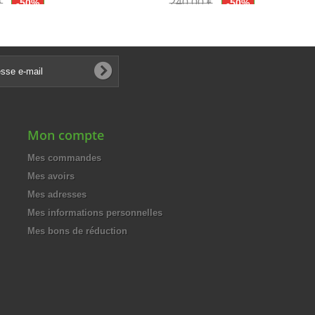
€
240,00 €
-50%
-50%
0 €
120,00 €
Mon compte
Mes commandes
Mes avoirs
Mes adresses
Mes informations personnelles
Mes bons de réduction