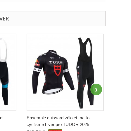
IVER
ot
Ensemble cuissard vélo et maillot
Ensemble
cyclisme hiver pro TUDOR 2025
cyclisme