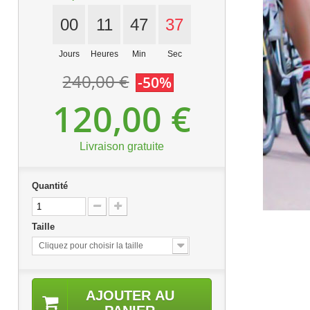
00
11
47
36
Jours
Heures
Min
Sec
240,00 €
-50%
120,00 €
Livraison gratuite
Quantité
Taille
Cliquez pour choisir la taille
AJOUTER AU