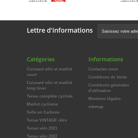
240,00 €
240,00 
-50%
120,00 €
120,0
Lettre d'informations
Catégories
Informations
Cuissard vélo et maillot
Contactez-nous
court
Conditions de Vente
Cuissard vélo et maillot
Conditions générales
long hiver
d'utilisation
Tenue complète cycliste
Mentions légales
Maillot cyclisme
sitemap
Selle en Carbone
Tenue VINTAGE rétro
Tenue vélo 2021
Tenue vélo 2022