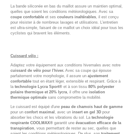
La bande siliconée en bas du maillot assure un maintien optimal,
quelles que soient les conditions météorologiques. Avec sa
coupe confortable
et ses
couleurs inaltérables
, il est conçu
pour résister à de nombreux lavages et utilisations. L'entretien
est ultra-simple, faisant de ce maillot un choix idéal pour tous les
cyclistes qui bravent les éléments.
Cuissard vélo :
Adaptez votre équipement aux conditions hivernales avec notre
cuissard de vélo pour l'hiver.
Avec sa coupe qui épouse
parfaitement votre morphologie, il assure un
ajustement
confortable
tout en étant léger, extensible et respirant. Grâce à
la
technologie Lycra Sport®
et à son tissu
80% polyester
polaire thermique et 20% lycra
, il offre une
isolation
thermique optimale
sans compromettre la mobilité.
Le cuissard est équipé d'une
peau de chamois haut de gamme
pour un
confort maximal
, avec un
insert en gel 3D
pour
absorber les chocs et les vibrations du sol. La
technologie
respirante COOLMAX®
garantit une
évacuation efficace de la
transpiration
, vous permettant de rester au sec, quelles que
soient les conditions météorologiques. De plus, son
traitement