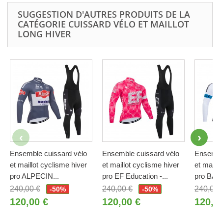
SUGGESTION D'AUTRES PRODUITS DE LA
CATÉGORIE CUISSARD VÉLO ET MAILLOT
LONG HIVER
Ensemble cuissard vélo
Ensemble cuissard vélo
Ensembl
et maillot cyclisme hiver
et maillot cyclisme hiver
et maill
pro ALPECIN...
pro EF Education -...
pro BAH
240,00 €
240,00 €
240,00
-50%
-50%
120,00 €
120,00 €
120,0