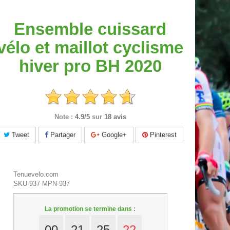
Ensemble cuissard
vélo et maillot cyclisme
hiver pro BH 2020
Note :
4.9/5
sur
18 avis
Tweet
Partager
Google+
Pinterest
Tenuevelo.com
SKU-937
MPN-937
La promotion se termine dans :
00
21
25
21