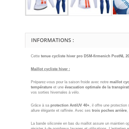
INFORMATIONS :
Cette
tenue cycliste hiver pro
DSM-firmenich PostNL
2
Maillot cycliste hiver :
Préparez-vous pour la saison froide avec notre
maillot cyc
température
et une
évacuation optimale de la transpira
vos sorties hivernales à vélo.
Grâce à sa
protection AntiUV 40+
, il offre une protecti
allure élégante et raffinée. Avec ses
trois poches arrière
,
La bande siliconée en bas du maillot assure un maintien o
résister à de nombreux lavages et utilisations. L'entretien 