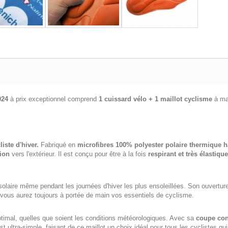
024
à prix exceptionnel comprend
1 cuissard vélo + 1 maillot cyclisme
à ma
liste d'hiver.
Fabriqué en
microfibres 100% polyester polaire thermique
tion
vers l'extérieur. Il est conçu pour être à la fois
respirant et très élastique
on solaire même pendant les journées d'hiver les plus ensoleillées. Son ouvertu
 vous aurez toujours à portée de main vos essentiels de cyclisme.
ptimal, quelles que soient les conditions météorologiques. Avec sa
coupe con
est ultra-simple, faisant de ce maillot un choix idéal pour tous les cyclistes qu