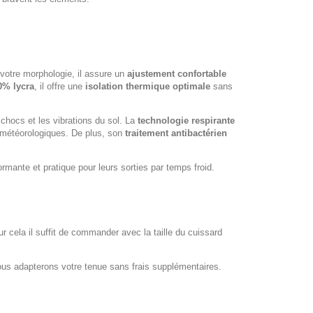
otre morphologie, il assure un
ajustement confortable
0% lycra
, il offre une
isolation thermique optimale
sans
chocs et les vibrations du sol. La
technologie respirante
s météorologiques. De plus, son
traitement antibactérien
formante et pratique pour leurs sorties par temps froid.
our cela il suffit de commander avec la taille du cuissard
ous adapterons votre tenue sans frais supplémentaires.