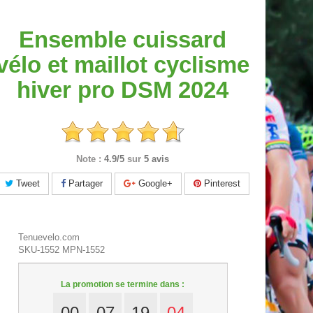
Ensemble cuissard
vélo et maillot cyclisme
hiver pro DSM 2024
Note :
4.9/5
sur
5 avis
Tweet
Partager
Google+
Pinterest
Tenuevelo.com
SKU-1552
MPN-1552
La promotion se termine dans :
00
07
19
03