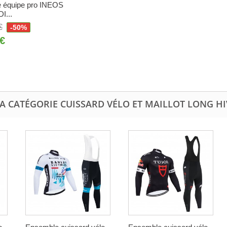
e équipe pro INEOS
...
€
-50%
 €
A CATÉGORIE CUISSARD VÉLO ET MAILLOT LONG H