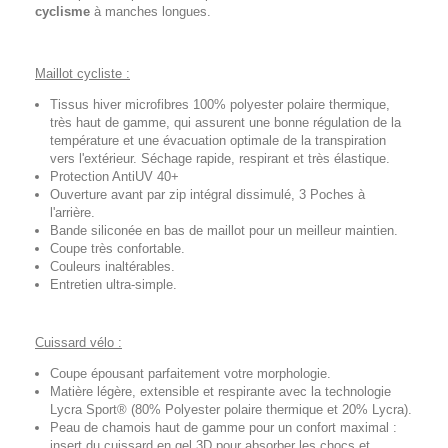
cyclisme
à manches longues.
Maillot cycliste :
Tissus hiver microfibres 100% polyester polaire thermique,
très haut de gamme, qui assurent une bonne régulation de la
température et une évacuation optimale de la transpiration
vers l'extérieur. Séchage rapide, respirant et très élastique.
Protection AntiUV 40+
Ouverture avant par zip intégral dissimulé, 3 Poches à
l'arrière.
Bande siliconée en bas de maillot pour un meilleur maintien.
Coupe très confortable.
Couleurs inaltérables.
Entretien ultra-simple.
Cuissard vélo :
Coupe épousant parfaitement votre morphologie.
Matière légère, extensible et respirante avec la technologie
Lycra Sport® (80% Polyester polaire thermique et 20% Lycra).
Peau de chamois haut de gamme pour un confort maximal :
insert du cuissard en gel 3D pour absorber les chocs et