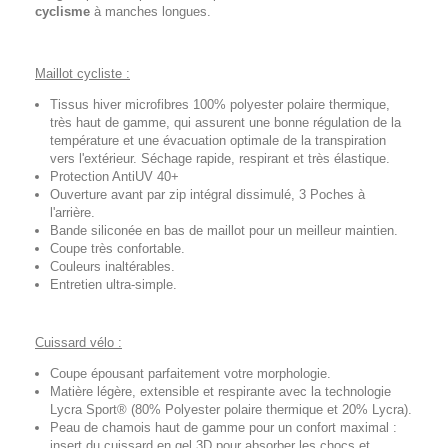
cyclisme
à manches longues.
Maillot cycliste :
Tissus hiver microfibres 100% polyester polaire thermique,
très haut de gamme, qui assurent une bonne régulation de la
température et une évacuation optimale de la transpiration
vers l'extérieur. Séchage rapide, respirant et très élastique.
Protection AntiUV 40+
Ouverture avant par zip intégral dissimulé, 3 Poches à
l'arrière.
Bande siliconée en bas de maillot pour un meilleur maintien.
Coupe très confortable.
Couleurs inaltérables.
Entretien ultra-simple.
Cuissard vélo :
Coupe épousant parfaitement votre morphologie.
Matière légère, extensible et respirante avec la technologie
Lycra Sport® (80% Polyester polaire thermique et 20% Lycra).
Peau de chamois haut de gamme pour un confort maximal :
insert du cuissard en gel 3D pour absorber les chocs et