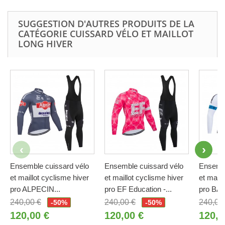
SUGGESTION D'AUTRES PRODUITS DE LA
CATÉGORIE CUISSARD VÉLO ET MAILLOT
LONG HIVER
Ensemble cuissard vélo
Ensemble cuissard vélo
Ensembl
et maillot cyclisme hiver
et maillot cyclisme hiver
et maill
pro ALPECIN...
pro EF Education -...
pro BAH
240,00 €
240,00 €
240,00
-50%
-50%
120,00 €
120,00 €
120,0