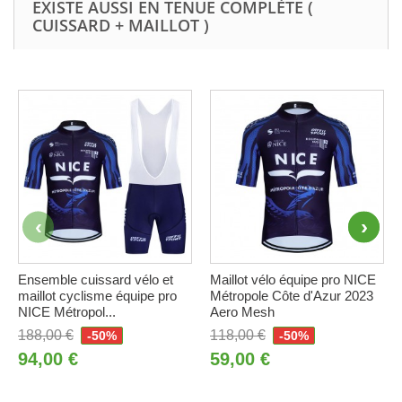
EXISTE AUSSI EN TENUE COMPLÈTE (
CUISSARD + MAILLOT )
Ensemble cuissard vélo et
Maillot vélo équipe pro NICE
maillot cyclisme équipe pro
Métropole Côte d'Azur 2023
NICE Métropol...
Aero Mesh
188,00 €
118,00 €
-50%
-50%
94,00 €
59,00 €