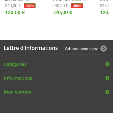
240,00 €
240,00 €
240,00
-50%
-50%
120,00 €
120,00 €
120,0
Lettre d'informations
Catégories
Informations
Mon compte