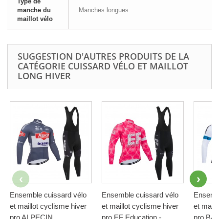
Type de
manche du
Manches longues
maillot vélo
SUGGESTION D'AUTRES PRODUITS DE LA
CATÉGORIE CUISSARD VÉLO ET MAILLOT
LONG HIVER
Ensemble cuissard vélo
Ensemble cuissard vélo
Ensembl
et maillot cyclisme hiver
et maillot cyclisme hiver
et maill
pro ALPECIN...
pro EF Education -...
pro BAH