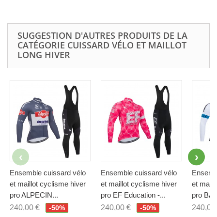
SUGGESTION D'AUTRES PRODUITS DE LA
CATÉGORIE CUISSARD VÉLO ET MAILLOT
LONG HIVER
Ensemble cuissard vélo
Ensemble cuissard vélo
Ensembl
et maillot cyclisme hiver
et maillot cyclisme hiver
et maill
pro ALPECIN...
pro EF Education -...
pro BAH
240,00 €
240,00 €
240,00
-50%
-50%