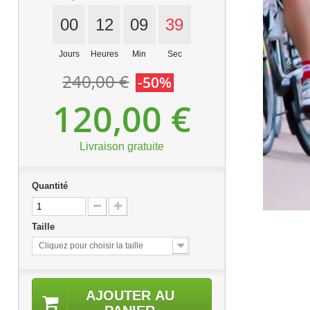
00
12
09
38
Jours
Heures
Min
Sec
240,00 €
-50%
120,00 €
Livraison gratuite
Quantité
Taille
Cliquez pour choisir la taille
AJOUTER AU