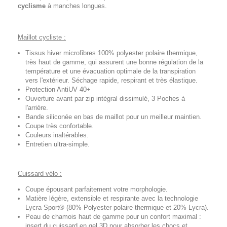
cyclisme
à manches longues.
Maillot cycliste :
Tissus hiver microfibres 100% polyester polaire thermique,
très haut de gamme, qui assurent une bonne régulation de la
température et une évacuation optimale de la transpiration
vers l'extérieur. Séchage rapide, respirant et très élastique.
Protection AntiUV 40+
Ouverture avant par zip intégral dissimulé, 3 Poches à
l'arrière.
Bande siliconée en bas de maillot pour un meilleur maintien.
Coupe très confortable.
Couleurs inaltérables.
Entretien ultra-simple.
Cuissard vélo :
Coupe épousant parfaitement votre morphologie.
Matière légère, extensible et respirante avec la technologie
Lycra Sport® (80% Polyester polaire thermique et 20% Lycra).
Peau de chamois haut de gamme pour un confort maximal :
insert du cuissard en gel 3D pour absorber les chocs et