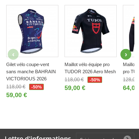
Gilet vélo coupe-vent
Maillot vélo équipe pro
Maillot 
sans manche BAHRAIN
TUDOR 2026 Aero Mesh
pro TU
VICTORIOUS 2026
118,00 €
128,00
-50%
118,00 €
-50%
59,00 €
64,00
59,00 €
Lettre d'informations