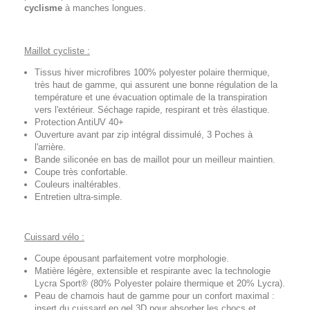
cyclisme
à manches longues.
Maillot cycliste :
Tissus hiver microfibres 100% polyester polaire thermique,
très haut de gamme, qui assurent une bonne régulation de la
température et une évacuation optimale de la transpiration
vers l'extérieur. Séchage rapide, respirant et très élastique.
Protection AntiUV 40+
Ouverture avant par zip intégral dissimulé, 3 Poches à
l'arrière.
Bande siliconée en bas de maillot pour un meilleur maintien.
Coupe très confortable.
Couleurs inaltérables.
Entretien ultra-simple.
Cuissard vélo :
Coupe épousant parfaitement votre morphologie.
Matière légère, extensible et respirante avec la technologie
Lycra Sport® (80% Polyester polaire thermique et 20% Lycra).
Peau de chamois haut de gamme pour un confort maximal :
insert du cuissard en gel 3D pour absorber les chocs et