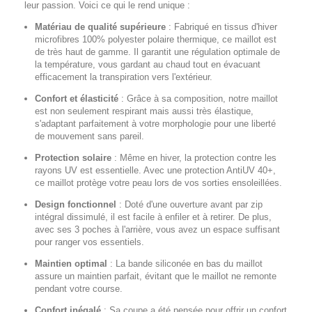
leur passion. Voici ce qui le rend unique :
Matériau de qualité supérieure
:
Fabriqué en tissus d'hiver
microfibres 100% polyester polaire thermique, ce maillot est
de très haut de gamme. Il garantit une régulation optimale de
la température, vous gardant au chaud tout en évacuant
efficacement la transpiration vers l'extérieur.
Confort et élasticité
:
Grâce à sa composition, notre maillot
est non seulement respirant mais aussi très élastique,
s'adaptant parfaitement à votre morphologie pour une liberté
de mouvement sans pareil.
Protection solaire
:
Même en hiver, la protection contre les
rayons UV est essentielle. Avec une protection AntiUV 40+,
ce maillot protège votre peau lors de vos sorties ensoleillées.
Design fonctionnel
:
Doté d'une ouverture avant par zip
intégral dissimulé, il est facile à enfiler et à retirer. De plus,
avec ses 3 poches à l'arrière, vous avez un espace suffisant
pour ranger vos essentiels.
Maintien optimal
:
La bande siliconée en bas du maillot
assure un maintien parfait, évitant que le maillot ne remonte
pendant votre course.
Confort inégalé
:
Sa coupe a été pensée pour offrir un confort