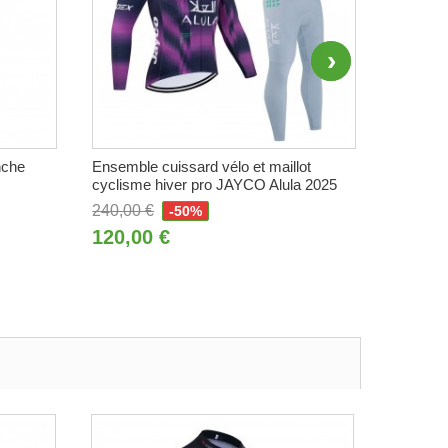
nche
Ensemble cuissard vélo et maillot
Tenue co
cyclisme hiver pro JAYCO Alula 2025
JAYCO A
240,00 €
270,00 
-50%
120,00 €
135,0