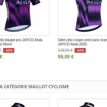
vélo équipe pro JAYCO Alula
Gilet vélo coupe-vent sans ma
ro Mesh
JAYCO Alula 2025
€
118,00 €
-50%
-50%
 €
59,00 €
LA CATÉGORIE MAILLOT CYCLISME