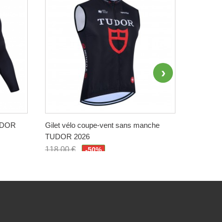
TUDOR
Gilet vélo coupe-vent sans manche
Maillot 
TUDOR 2026
QUICK-S
118,00 €
118,00 
-50%
59,00 €
59,00 