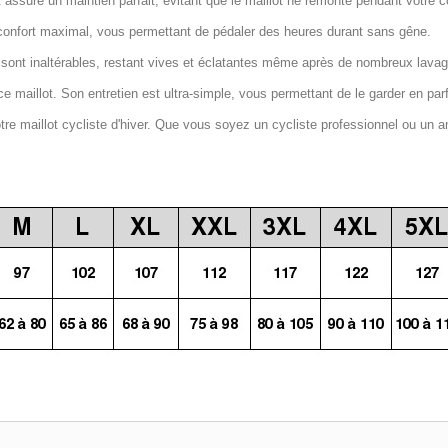
 assure un maintien parfait, évitant que le maillot ne remonte pendant votre c
confort maximal, vous permettant de pédaler des heures durant sans gêne.
 sont inaltérables, restant vives et éclatantes même après de nombreux lava
e maillot. Son entretien est ultra-simple, vous permettant de le garder en par
notre maillot cycliste d'hiver. Que vous soyez un cycliste professionnel ou un a