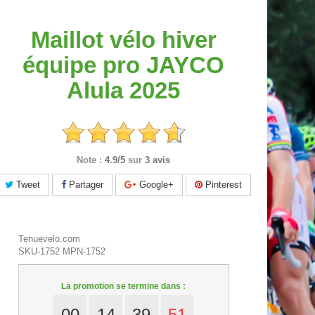
Maillot vélo hiver
équipe pro JAYCO
Alula 2025
Note :
4.9/5
sur
3 avis
Tweet
Partager
Google+
Pinterest
Tenuevelo.com
SKU-1752
MPN-1752
La promotion se termine dans :
00
14
39
50