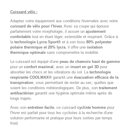
Cuissard vélo :
Adaptez votre équipement aux conditions hivernales avec notre
cuissard de vélo pour l'hiver.
Avec sa coupe qui épouse
parfaitement votre morphologie, il assure un
ajustement
confortable
tout en étant léger, extensible et respirant. Grâce à
la
technologie Lycra Sport®
et à son tissu
80% polyester
polaire thermique et 20% lycra
, il offre une
isolation
thermique optimale
sans compromettre la mobilité.
Le cuissard est équipé d'une
peau de chamois haut de gamme
pour un
confort maximal
, avec un
insert en gel 3D
pour
absorber les chocs et les vibrations du sol. La
technologie
respirante COOLMAX®
garantit une
évacuation efficace de la
transpiration
, vous permettant de rester au sec, quelles que
soient les conditions météorologiques. De plus, son
traitement
antibactérien
garantit une hygiène optimale même après de
longs trajets.
Avec son
entretien facile
, ce cuissard
cycliste homme
pour
l'hiver est parfait pour tous les cyclistes à la recherche d'une
solution performante et pratique pour leurs sorties par temps
froid.