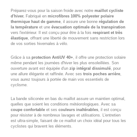
Préparez-vous pour la saison froide avec notre
maillot cycliste
d'hiver.
Fabriqué en
microfibres 100% polyester polaire
thermique haut de gamme
, il assure une bonne
régulation de
la température
et une
évacuation optimale de la transpiration
vers l'extérieur. Il est conçu pour être à la fois
respirant et très
élastique
, offrant une liberté de mouvement sans restriction lors
de vos sorties hivernales à vélo.
Grâce à sa
protection AntiUV 40+
, il offre une protection solaire
même pendant les journées d'hiver les plus ensoleillées. Son
ouverture avant est équipée d'un
zip intégral dissimulé
, pour
une allure élégante et raffinée. Avec ses
trois poches arrière
,
vous aurez toujours à portée de main vos essentiels de
cyclisme.
La bande siliconée en bas du maillot assure un maintien optimal,
quelles que soient les conditions météorologiques. Avec sa
coupe confortable
et ses
couleurs inaltérables
, il est conçu
pour résister à de nombreux lavages et utilisations. L'entretien
est ultra-simple, faisant de ce maillot un choix idéal pour tous les
cyclistes qui bravent les éléments.