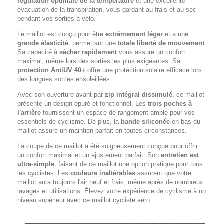
régulation optimale de la température
et une excellente
évacuation de la transpiration, vous gardant au frais et au sec
pendant vos sorties à vélo.
Le maillot est conçu pour être
extrêmement léger
et a une
grande élasticité
, permettant une
totale liberté de mouvement
.
Sa capacité à
sécher rapidement
vous assure un confort
maximal, même lors des sorties les plus exigeantes. Sa
protection AntiUV 40+
offre une protection solaire efficace lors
des longues sorties ensoleillées.
Avec son ouverture avant par
zip intégral dissimulé
, ce maillot
présente un design épuré et fonctionnel. Les
trois poches à
l'arrière
fournissent un espace de rangement ample pour vos
essentiels de cyclisme. De plus, la
bande siliconée
en bas du
maillot assure un maintien parfait en toutes circonstances.
La coupe de ce maillot a été soigneusement conçue pour offrir
un confort maximal et un ajustement parfait. Son
entretien est
ultra-simple
, faisant de ce maillot une option pratique pour tous
les cyclistes. Les
couleurs inaltérables
assurent que votre
maillot aura toujours l'air neuf et frais, même après de nombreux
lavages et utilisations. Élevez votre expérience de cyclisme à un
niveau supérieur avec ce maillot cycliste aéro.