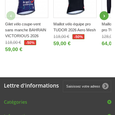
Gilet vélo coupe-vent
Maillot vélo équipe pro
Maillot 
sans manche BAHRAIN
TUDOR 2026 Aero Mesh
pro TU
VICTORIOUS 2026
118,00 €
128,00
-50%
118,00 €
-50%
59,00 €
64,00
59,00 €
Lettre d'informations
Catégories