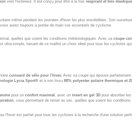
tion
vers l'extérieur. Il est conçu pour être à la fois
respirant et très élastique
on solaire même pendant les journées d'hiver les plus ensoleillées. Son ouvertu
 vous aurez toujours à portée de main vos essentiels de cyclisme.
ptimal, quelles que soient les conditions météorologiques. Avec sa
coupe con
est ultra-simple, faisant de ce maillot un choix idéal pour tous les cyclistes qu
 notre
cuissard de vélo pour l'hiver.
Avec sa coupe qui épouse parfaitement v
nologie Lycra Sport®
et à son tissu
80% polyester polaire thermique et 2
gamme
pour un
confort maximal
, avec un
insert en gel 3D
pour absorber les 
piration
, vous permettant de rester au sec, quelles que soient les condition
.
ur l'hiver est parfait pour tous les cyclistes à la recherche d'une solution per