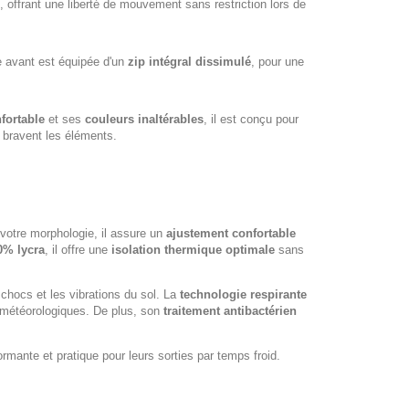
, offrant une liberté de mouvement sans restriction lors de
re avant est équipée d'un
zip intégral dissimulé
, pour une
fortable
et ses
couleurs inaltérables
, il est conçu pour
i bravent les éléments.
otre morphologie, il assure un
ajustement confortable
0% lycra
, il offre une
isolation thermique optimale
sans
chocs et les vibrations du sol. La
technologie respirante
s météorologiques. De plus, son
traitement antibactérien
formante et pratique pour leurs sorties par temps froid.