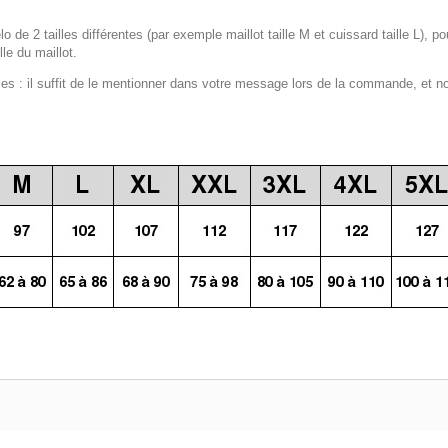
lo de 2 tailles différentes (par exemple maillot taille M et cuissard taille L), p
le du maillot.
 : il suffit de le mentionner dans votre message lors de la commande, et n