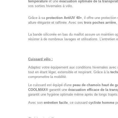
température
et une
évacuation optimale de la transpira
vos sorties hivernales à vélo.
Grâce à sa
protection AntiUV 40+
, il offre une protecti
allure élégante et raffinée. Avec ses
trois poches arrière
,
La bande siliconée en bas du maillot assure un maintien o
résister à de nombreux lavages et utilisations. L'entretien 
Cuissard vélo :
Adaptez votre équipement aux conditions hivernales avec
tout en étant léger, extensible et respirant. Grâce à la
tech
compromettre la mobilité.
Le cuissard est équipé d'une
peau de chamois haut de 
COOLMAX®
garantit une
évacuation efficace de la trans
garantit une hygiène optimale même après de longs trajets
Avec son
entretien facile
, ce cuissard
cycliste homme
po