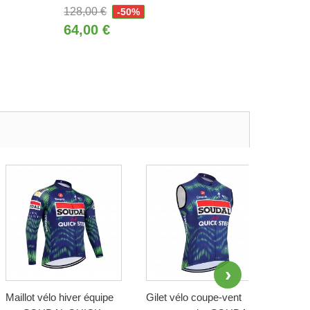
128,00 €
-50%
64,00 €
Maillot vélo hiver équipe
Gilet vélo coupe-vent
Maill