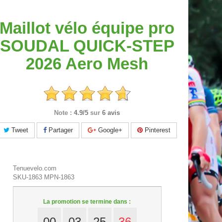
Maillot vélo équipe pro
SOUDAL QUICK-STEP
2026 Aero Mesh
Note :
4.9/5
sur
6 avis
Tweet
Partager
Google+
Pinterest
Tenuevelo.com
SKU-1863
MPN-1863
La promotion se termine dans :
00
03
25
35