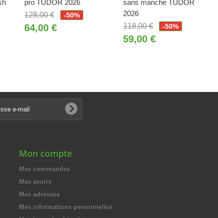
sh
pro TUDOR 2026
sans manche TUDOR
2026
128,00 €
-50%
118,00 €
64,00 €
-50%
59,00 €
Mon compte
Mes commandes
Mes avoirs
Mes adresses
Mes informations personnelles