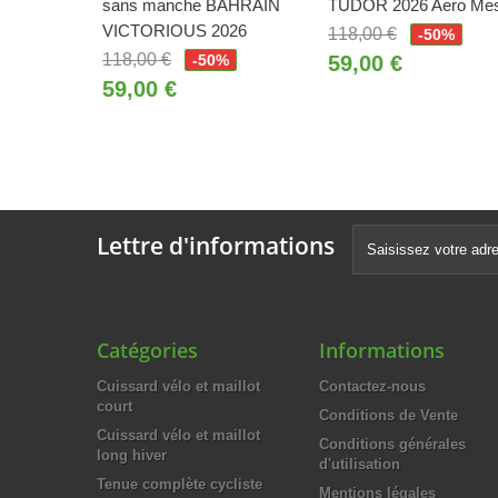
sans manche BAHRAIN
TUDOR 2026 Aero Me
VICTORIOUS 2026
118,00 €
-50%
118,00 €
-50%
59,00 €
59,00 €
Lettre d'informations
Catégories
Informations
Cuissard vélo et maillot
Contactez-nous
court
Conditions de Vente
Cuissard vélo et maillot
Conditions générales
long hiver
d'utilisation
Tenue complète cycliste
Mentions légales