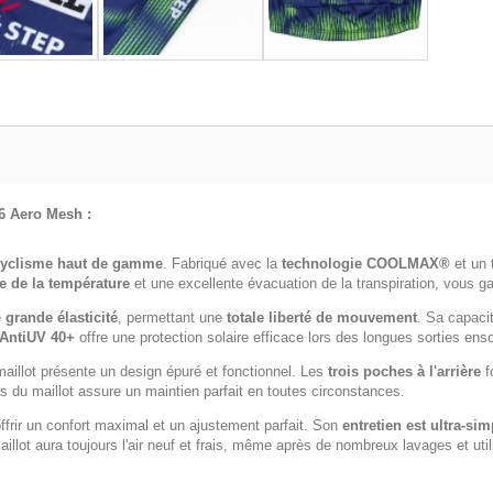
6 Aero Mesh :
cyclisme haut de gamme
. Fabriqué avec la
technologie COOLMAX®
et un 
e de la température
et une excellente évacuation de la transpiration, vous ga
e
grande élasticité
, permettant une
totale liberté de mouvement
. Sa capaci
 AntiUV 40+
offre une protection solaire efficace lors des longues sorties enso
maillot présente un design épuré et fonctionnel. Les
trois poches à l'arrière
f
 du maillot assure un maintien parfait en toutes circonstances.
frir un confort maximal et un ajustement parfait. Son
entretien est ultra-sim
illot aura toujours l'air neuf et frais, même après de nombreux lavages et ut