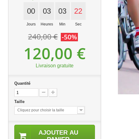
00
03
03
21
Jours
Heures
Min
Sec
240,00 €
-50%
120,00 €
Livraison gratuite
Quantité
Taille
Cliquez pour choisir la taille
AJOUTER AU