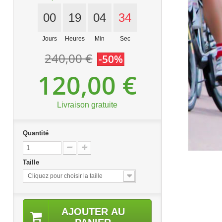
00
19
04
33
Jours
Heures
Min
Sec
240,00 €
-50%
120,00 €
Livraison gratuite
Quantité
Taille
Cliquez pour choisir la taille
AJOUTER AU