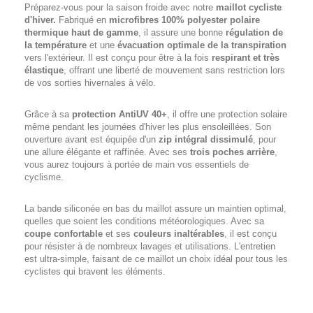
Préparez-vous pour la saison froide avec notre
maillot cycliste
d'hiver.
Fabriqué en
microfibres 100% polyester polaire
thermique haut de gamme
, il assure une bonne
régulation de
la température
et une
évacuation optimale de la transpiration
vers l'extérieur. Il est conçu pour être à la fois
respirant et très
élastique
, offrant une liberté de mouvement sans restriction lors
de vos sorties hivernales à vélo.
Grâce à sa
protection AntiUV 40+
, il offre une protection solaire
même pendant les journées d'hiver les plus ensoleillées. Son
ouverture avant est équipée d'un
zip intégral dissimulé
, pour
une allure élégante et raffinée. Avec ses
trois poches arrière
,
vous aurez toujours à portée de main vos essentiels de
cyclisme.
La bande siliconée en bas du maillot assure un maintien optimal,
quelles que soient les conditions météorologiques. Avec sa
coupe confortable
et ses
couleurs inaltérables
, il est conçu
pour résister à de nombreux lavages et utilisations. L'entretien
est ultra-simple, faisant de ce maillot un choix idéal pour tous les
cyclistes qui bravent les éléments.