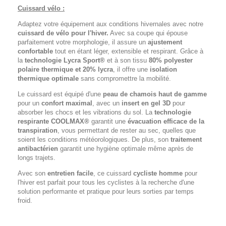
Cuissard vélo :
Adaptez votre équipement aux conditions hivernales avec notre
cuissard de vélo pour l'hiver.
Avec sa coupe qui épouse
parfaitement votre morphologie, il assure un
ajustement
confortable
tout en étant léger, extensible et respirant. Grâce à
la
technologie Lycra Sport®
et à son tissu
80% polyester
polaire thermique et 20% lycra
, il offre une
isolation
thermique optimale
sans compromettre la mobilité.
Le cuissard est équipé d'une
peau de chamois haut de gamme
pour un
confort maximal
, avec un
insert en gel 3D
pour
absorber les chocs et les vibrations du sol. La
technologie
respirante COOLMAX®
garantit une
évacuation efficace de la
transpiration
, vous permettant de rester au sec, quelles que
soient les conditions météorologiques. De plus, son
traitement
antibactérien
garantit une hygiène optimale même après de
longs trajets.
Avec son
entretien facile
, ce cuissard
cycliste homme
pour
l'hiver est parfait pour tous les cyclistes à la recherche d'une
solution performante et pratique pour leurs sorties par temps
froid.