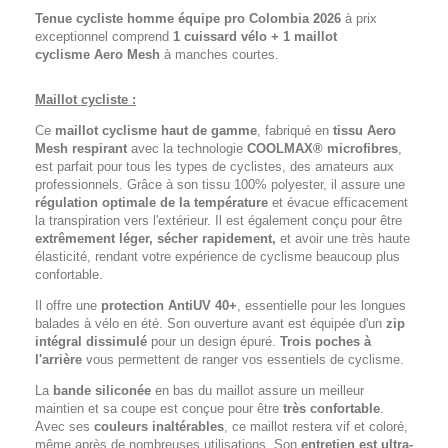
Tenue cycliste homme équipe pro Colombia 2026
à prix
exceptionnel comprend
1 cuissard vélo + 1 maillot
cyclisme
Aero Mesh
à manches courtes.
Maillot cycliste :
Ce
maillot cyclisme haut de gamme
, fabriqué en
tissu Aero
Mesh respirant
avec la technologie
COOLMAX® microfibres
,
est parfait pour tous les types de cyclistes, des amateurs aux
professionnels. Grâce à son tissu 100% polyester, il assure une
régulation optimale de la température
et évacue efficacement
la transpiration vers l'extérieur. Il est également conçu pour être
extrêmement léger, sécher rapidement,
et avoir une très haute
élasticité, rendant votre expérience de cyclisme beaucoup plus
confortable.
Il offre une
protection AntiUV 40+
, essentielle pour les longues
balades à vélo en été. Son ouverture avant est équipée d'un
zip
intégral dissimulé
pour un design épuré.
Trois poches à
l'arrière
vous permettent de ranger vos essentiels de cyclisme.
La
bande siliconée
en bas du maillot assure un meilleur
maintien et sa coupe est conçue pour être
très confortable
.
Avec ses
couleurs inaltérables
, ce maillot restera vif et coloré,
même après de nombreuses utilisations. Son
entretien est ultra-