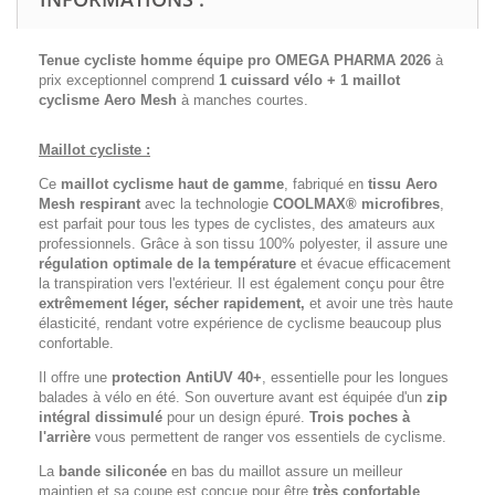
Tenue cycliste homme équipe pro OMEGA PHARMA 2026
à
prix exceptionnel comprend
1 cuissard vélo + 1 maillot
cyclisme
Aero Mesh
à manches courtes.
Maillot cycliste :
Ce
maillot cyclisme haut de gamme
, fabriqué en
tissu Aero
Mesh respirant
avec la technologie
COOLMAX® microfibres
,
est parfait pour tous les types de cyclistes, des amateurs aux
professionnels. Grâce à son tissu 100% polyester, il assure une
régulation optimale de la température
et évacue efficacement
la transpiration vers l'extérieur. Il est également conçu pour être
extrêmement léger, sécher rapidement,
et avoir une très haute
élasticité, rendant votre expérience de cyclisme beaucoup plus
confortable.
Il offre une
protection AntiUV 40+
, essentielle pour les longues
balades à vélo en été. Son ouverture avant est équipée d'un
zip
intégral dissimulé
pour un design épuré.
Trois poches à
l'arrière
vous permettent de ranger vos essentiels de cyclisme.
La
bande siliconée
en bas du maillot assure un meilleur
maintien et sa coupe est conçue pour être
très confortable
.