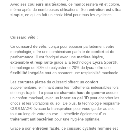
Avec ses
couleurs inaltérables
, ce maillot restera vif et coloré,
même après de nombreuses utilisations. Son
entretien est ultra-
simple
, ce qui en fait un choix idéal pour tous les cyclistes.
Cuissard vélo :
Ce
cuissard de vélo
, conçu pour épouser parfaitement votre
morphologie, offre une combinaison parfaite de
confort et de
performance
. Il est fabriqué avec une
matière légère,
extensible et respirante
grâce à la technologie
Lycra Sport®
.
Le mélange de 80% de polyester et 20% de lycra offre une
flexibilité inégalée
tout en assurant une respirabilité maximale.
Les
coutures plates
du cuissard offrent un
confort
supplémentaire, éliminant ainsi les frottements indésirables lors
de longs trajets. La
peau de chamois haut de gamme
assure
un confort maximal, avec un
insert en gel 3D
pour absorber les
chocs et les vibrations du sol. De plus, la technologie respirante
COOLMAX® évacue la transpiration pour vous garder au sec
tout au long de votre course. Il bénéficie également d'un
traitement antibactérien
pour une hygiène optimale.
Grâce à son
entretien facile
, ce cuissard
cycliste homme
est