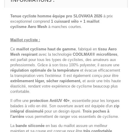
Tenue cycliste homme équipe pro SLOVAKIA 2026
à prix
exceptionnel comprend
1 cuissard vélo + 1 maillot
cyclisme
Aero Mesh
à manches courtes.
Maillot cycliste :
Ce
maillot cyclisme haut de gamme
, fabriqué en
tissu Aero
Mesh respirant
avec la technologie
COOLMAX® microfibres
,
est parfait pour tous les types de cyclistes, des amateurs aux
professionnels. Grâce à son tissu 100% polyester, il assure une
régulation optimale de la température
et évacue efficacement
la transpiration vers l'extérieur. Il est également conçu pour être
extrêmement léger, sécher rapidement,
et avoir une très haute
élasticité, rendant votre expérience de cyclisme beaucoup plus
confortable.
Il offre une
protection AntiUV 40+
, essentielle pour les longues
balades à vélo en été. Son ouverture avant est équipée d'un
zip
intégral dissimulé
pour un design épuré.
Trois poches à
l'arrière
vous permettent de ranger vos essentiels de cyclisme.
La
bande siliconée
en bas du maillot assure un meilleur
maintien et sa coupe est conçue pour être
très confortable
.