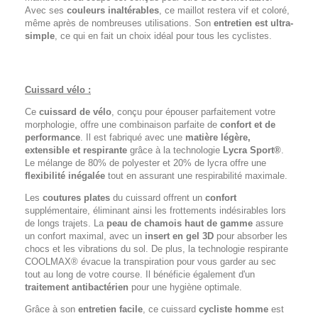
Avec ses
couleurs inaltérables
, ce maillot restera vif et coloré,
même après de nombreuses utilisations. Son
entretien est ultra-
simple
, ce qui en fait un choix idéal pour tous les cyclistes.
Cuissard vélo :
Ce
cuissard de vélo
, conçu pour épouser parfaitement votre
morphologie, offre une combinaison parfaite de
confort et de
performance
. Il est fabriqué avec une
matière légère,
extensible et respirante
grâce à la technologie
Lycra Sport®
.
Le mélange de 80% de polyester et 20% de lycra offre une
flexibilité inégalée
tout en assurant une respirabilité maximale.
Les
coutures plates
du cuissard offrent un
confort
supplémentaire, éliminant ainsi les frottements indésirables lors
de longs trajets. La
peau de chamois haut de gamme
assure
un confort maximal, avec un
insert en gel 3D
pour absorber les
chocs et les vibrations du sol. De plus, la technologie respirante
COOLMAX® évacue la transpiration pour vous garder au sec
tout au long de votre course. Il bénéficie également d'un
traitement antibactérien
pour une hygiène optimale.
Grâce à son
entretien facile
, ce cuissard
cycliste homme
est