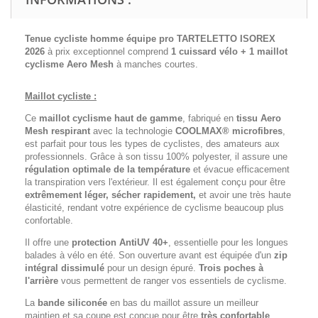
Tenue cycliste homme équipe pro TARTELETTO ISOREX
2026
à prix exceptionnel comprend
1 cuissard vélo + 1 maillot
cyclisme
Aero Mesh
à manches courtes.
Maillot cycliste :
Ce
maillot cyclisme haut de gamme
, fabriqué en
tissu Aero
Mesh respirant
avec la technologie
COOLMAX® microfibres
,
est parfait pour tous les types de cyclistes, des amateurs aux
professionnels. Grâce à son tissu 100% polyester, il assure une
régulation optimale de la température
et évacue efficacement
la transpiration vers l'extérieur. Il est également conçu pour être
extrêmement léger, sécher rapidement,
et avoir une très haute
élasticité, rendant votre expérience de cyclisme beaucoup plus
confortable.
Il offre une
protection AntiUV 40+
, essentielle pour les longues
balades à vélo en été. Son ouverture avant est équipée d'un
zip
intégral dissimulé
pour un design épuré.
Trois poches à
l'arrière
vous permettent de ranger vos essentiels de cyclisme.
La
bande siliconée
en bas du maillot assure un meilleur
maintien et sa coupe est conçue pour être
très confortable
.