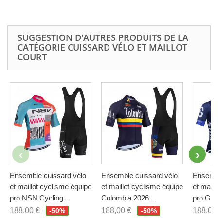
SUGGESTION D'AUTRES PRODUITS DE LA
CATÉGORIE CUISSARD VÉLO ET MAILLOT
COURT
Ensemble cuissard vélo
Ensemble cuissard vélo
Ensembl
et maillot cyclisme équipe
et maillot cyclisme équipe
et maill
pro NSN Cycling...
Colombia 2026...
pro GR
188,00 €
188,00 €
188,00
-50%
-50%