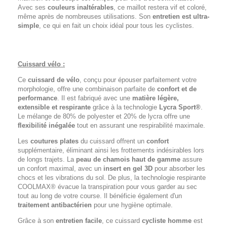
Avec ses
couleurs inaltérables
, ce maillot restera vif et coloré,
même après de nombreuses utilisations. Son
entretien est ultra-
simple
, ce qui en fait un choix idéal pour tous les cyclistes.
Cuissard vélo :
Ce
cuissard de vélo
, conçu pour épouser parfaitement votre
morphologie, offre une combinaison parfaite de
confort et de
performance
. Il est fabriqué avec une
matière légère,
extensible et respirante
grâce à la technologie
Lycra Sport®
.
Le mélange de 80% de polyester et 20% de lycra offre une
flexibilité inégalée
tout en assurant une respirabilité maximale.
Les
coutures plates
du cuissard offrent un
confort
supplémentaire, éliminant ainsi les frottements indésirables lors
de longs trajets. La
peau de chamois haut de gamme
assure
un confort maximal, avec un
insert en gel 3D
pour absorber les
chocs et les vibrations du sol. De plus, la technologie respirante
COOLMAX® évacue la transpiration pour vous garder au sec
tout au long de votre course. Il bénéficie également d'un
traitement antibactérien
pour une hygiène optimale.
Grâce à son
entretien facile
, ce cuissard
cycliste homme
est