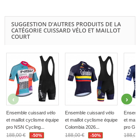
SUGGESTION D'AUTRES PRODUITS DE LA
CATÉGORIE CUISSARD VÉLO ET MAILLOT
COURT
Ensemble cuissard vélo
Ensemble cuissard vélo
Ensembl
et maillot cyclisme équipe
et maillot cyclisme équipe
et maill
pro NSN Cycling...
Colombia 2026...
pro GR
188,00 €
188,00 €
188,00
-50%
-50%