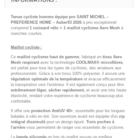
Tenue cycliste homme équipe pro SAINT MICHEL –
PREFERENCE HOME – Auber93 2026
à prix exceptionnel
comprend
1 cuissard vélo + 1 maillot cyclisme
Aero Mesh
à
manches courtes.
Maillot cycliste :
Ce
maillot cyclisme haut de gamme
, fabriqué en
tissu Aero
Mesh respirant
avec la technologie
COOLMAX® microfibres
,
est parfait pour tous les types de cyclistes, des amateurs aux
professionnels. Grâce à son tissu 100% polyester, il assure une
régulation optimale de la température
et évacue efficacement
la transpiration vers l'extérieur. Il est également conçu pour être
extrêmement léger, sécher rapidement,
et avoir une très haute
élasticité, rendant votre expérience de cyclisme beaucoup plus
confortable.
Il offre une
protection AntiUV 40+
, essentielle pour les longues
balades à vélo en été. Son ouverture avant est équipée d'un
zip
intégral dissimulé
pour un design épuré.
Trois poches à
l'arrière
vous permettent de ranger vos essentiels de cyclisme.
La
bande siliconée
en bas du maillot assure un meilleur