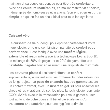
maintien et sa coupe est conçue pour être
très confortable
.
Avec ses
couleurs inaltérables
, ce maillot restera vif et coloré,
même après de nombreuses utilisations. Son
entretien est ultra-
simple
, ce qui en fait un choix idéal pour tous les cyclistes.
Cuissard vélo :
Ce
cuissard de vélo
, conçu pour épouser parfaitement votre
morphologie, offre une combinaison parfaite de
confort et de
performance
. Il est fabriqué avec une
matière légère,
extensible et respirante
grâce à la technologie
Lycra Sport®
.
Le mélange de 80% de polyester et 20% de lycra offre une
flexibilité inégalée
tout en assurant une respirabilité maximale.
Les
coutures plates
du cuissard offrent un
confort
supplémentaire, éliminant ainsi les frottements indésirables lors
de longs trajets. La
peau de chamois haut de gamme
assure
un confort maximal, avec un
insert en gel 3D
pour absorber les
chocs et les vibrations du sol. De plus, la technologie respirante
COOLMAX® évacue la transpiration pour vous garder au sec
tout au long de votre course. Il bénéficie également d'un
traitement antibactérien
pour une hygiène optimale.