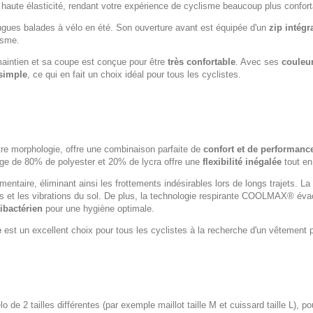
 haute élasticité, rendant votre expérience de cyclisme beaucoup plus confort
longues balades à vélo en été. Son ouverture avant est équipée d'un
zip intégr
isme.
maintien et sa coupe est conçue pour être
très confortable
. Avec ses
couleur
-simple
, ce qui en fait un choix idéal pour tous les cyclistes.
tre morphologie, offre une combinaison parfaite de
confort et de performanc
ge de 80% de polyester et 20% de lycra offre une
flexibilité inégalée
tout en
entaire, éliminant ainsi les frottements indésirables lors de longs trajets. La
 et les vibrations du sol. De plus, la technologie respirante COOLMAX® évacu
tibactérien
pour une hygiène optimale.
e
est un excellent choix pour tous les cyclistes à la recherche d'un vêtement pe
lo de 2 tailles différentes (par exemple maillot taille M et cuissard taille L), p