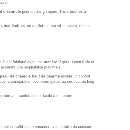
able.
al dissimulé
pour un design épuré.
Trois poches à
s inaltérables
, ce maillot restera vif et coloré, même
e
. Il est fabriqué avec une
matière légère, extensible et
 assurant une respirabilité maximale.
peau de chamois haut de gamme
assure un confort
e la transpiration pour vous garder au sec tout au long
rformant, confortable et facile à entretenir.
our cela il suffit de commander avec la taille du cuissard