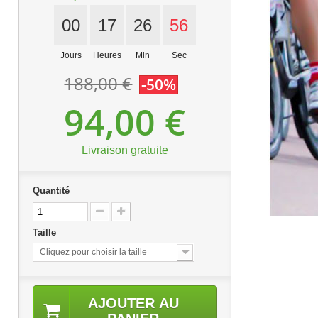
00
17
26
55
Jours
Heures
Min
Sec
188,00 €
-50%
94,00 €
Livraison gratuite
Quantité
Taille
Cliquez pour choisir la taille
AJOUTER AU