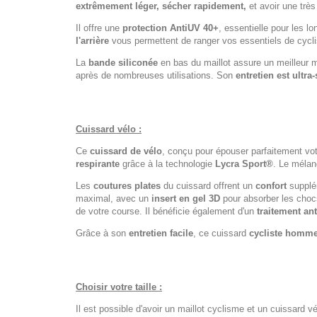
extrêmement léger, sécher rapidement,
et avoir une très
Il offre une
protection AntiUV 40+
, essentielle pour les 
l'arrière
vous permettent de ranger vos essentiels de cycl
La
bande siliconée
en bas du maillot assure un meilleur 
après de nombreuses utilisations. Son
entretien est ultra
Cuissard vélo :
Ce
cuissard de vélo
, conçu pour épouser parfaitement vo
respirante
grâce à la technologie
Lycra Sport®
. Le mélan
Les
coutures plates
du cuissard offrent un
confort
supplém
maximal, avec un
insert en gel 3D
pour absorber les chocs
de votre course. Il bénéficie également d'un
traitement an
Grâce à son
entretien facile
, ce cuissard
cycliste homm
Choisir votre taille :
Il est possible d'avoir un maillot cyclisme et un cuissard vé