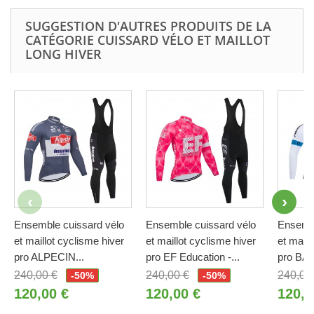
SUGGESTION D'AUTRES PRODUITS DE LA
CATÉGORIE CUISSARD VÉLO ET MAILLOT
LONG HIVER
Ensemble cuissard vélo
Ensemble cuissard vélo
Ensembl
et maillot cyclisme hiver
et maillot cyclisme hiver
et maill
pro ALPECIN...
pro EF Education -...
pro BAH
240,00 €
240,00 €
240,00
-50%
-50%
120,00 €
120,00 €
120,0