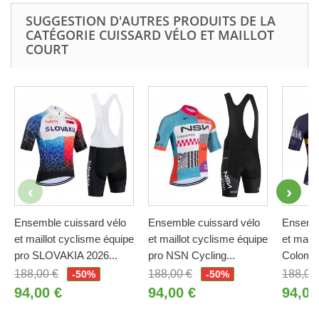
SUGGESTION D'AUTRES PRODUITS DE LA
CATÉGORIE CUISSARD VÉLO ET MAILLOT
COURT
Ensemble cuissard vélo
Ensemble cuissard vélo
Ensembl
et maillot cyclisme équipe
et maillot cyclisme équipe
et maill
pro SLOVAKIA 2026...
pro NSN Cycling...
Colombi
188,00 €
188,00 €
188,00
-50%
-50%
94,00 €
94,00 €
94,00