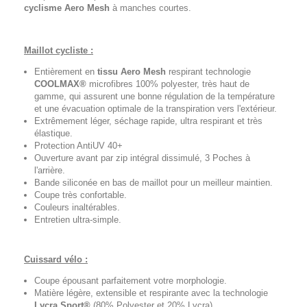
cyclisme
Aero Mesh
à manches courtes.
Maillot cycliste :
Entièrement en
tissu Aero Mesh
respirant technologie
COOLMAX®
microfibres 100% polyester, très haut de
gamme, qui assurent une bonne régulation de la température
et une évacuation optimale de la transpiration vers l'extérieur.
Extrêmement léger, séchage rapide, ultra respirant et très
élastique.
Protection AntiUV 40+
Ouverture avant par zip intégral dissimulé, 3 Poches à
l'arrière.
Bande siliconée en bas de maillot pour un meilleur maintien.
Coupe très confortable.
Couleurs inaltérables.
Entretien ultra-simple.
Cuissard vélo :
Coupe épousant parfaitement votre morphologie.
Matière légère, extensible et respirante avec la technologie
Lycra Sport®
(80% Polyester et 20% Lycra).