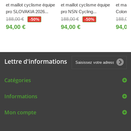
et maillot cyclisme équipe
et maillot cyclisme équipe
et maill
pro SLOVAKIA 2026...
pro NSN Cycling...
Colombi
188,00 €
188,00 €
188,00
-50%
-50%
94,00 €
94,00 €
94,00
Lettre d'informations
Catégories
Informations
Mon compte