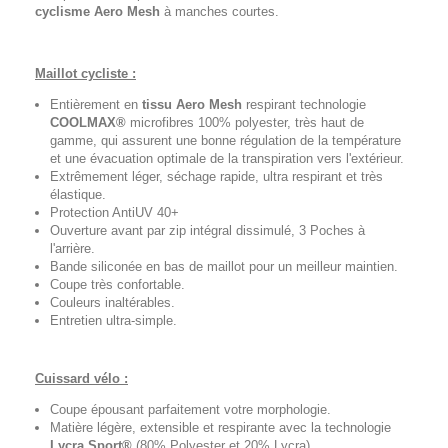
cyclisme
Aero Mesh
à manches courtes.
Maillot cycliste :
Entièrement en
tissu Aero Mesh
respirant technologie
COOLMAX®
microfibres 100% polyester, très haut de
gamme, qui assurent une bonne régulation de la température
et une évacuation optimale de la transpiration vers l'extérieur.
Extrêmement léger, séchage rapide, ultra respirant et très
élastique.
Protection AntiUV 40+
Ouverture avant par zip intégral dissimulé, 3 Poches à
l'arrière.
Bande siliconée en bas de maillot pour un meilleur maintien.
Coupe très confortable.
Couleurs inaltérables.
Entretien ultra-simple.
Cuissard vélo :
Coupe épousant parfaitement votre morphologie.
Matière légère, extensible et respirante avec la technologie
Lycra Sport®
(80% Polyester et 20% Lycra).