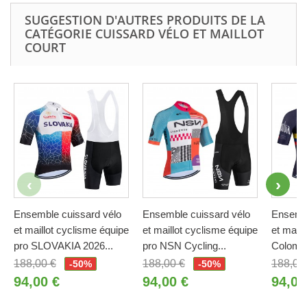
SUGGESTION D'AUTRES PRODUITS DE LA
CATÉGORIE CUISSARD VÉLO ET MAILLOT
COURT
Ensemble cuissard vélo
Ensemble cuissard vélo
Ensembl
et maillot cyclisme équipe
et maillot cyclisme équipe
et maill
pro SLOVAKIA 2026...
pro NSN Cycling...
Colombi
188,00 €
188,00 €
188,00
-50%
-50%
94,00 €
94,00 €
94,00