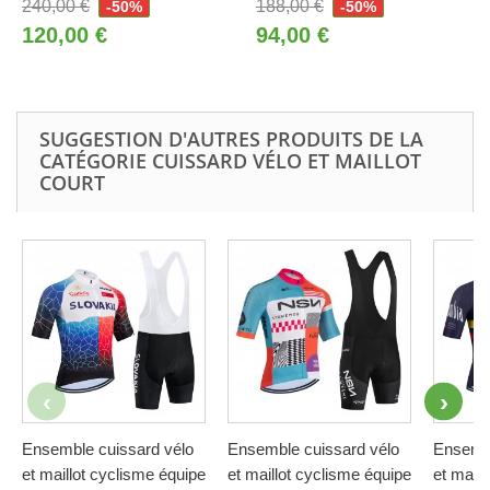
240,00 €
188,00 €
-50%
-50%
120,00 €
94,00 €
SUGGESTION D'AUTRES PRODUITS DE LA
CATÉGORIE CUISSARD VÉLO ET MAILLOT
COURT
Ensemble cuissard vélo
Ensemble cuissard vélo
Ensembl
et maillot cyclisme équipe
et maillot cyclisme équipe
et maill