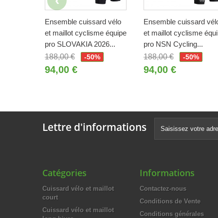
Ensemble cuissard vélo
Ensemble cuissard vél
et maillot cyclisme équipe
et maillot cyclisme équ
pro SLOVAKIA 2026...
pro NSN Cycling...
188,00 €
188,00 €
-50%
-50%
94,00 €
94,00 €
Lettre d'informations
Catégories
Informations
Cuissard vélo et maillot
Contactez-nous
court
Conditions de Vente
Cuissard vélo et maillot
Conditions générales