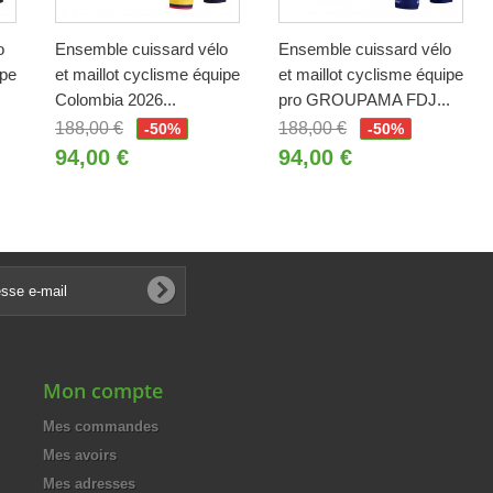
o
Ensemble cuissard vélo
Ensemble cuissard vélo
ipe
et maillot cyclisme équipe
et maillot cyclisme équipe
Colombia 2026...
pro GROUPAMA FDJ...
188,00 €
188,00 €
-50%
-50%
94,00 €
94,00 €
Mon compte
Mes commandes
Mes avoirs
Mes adresses