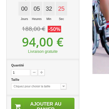
00
05
32
24
Jours
Heures
Min
Sec
188,00 €
-50%
94,00 €
Livraison gratuite
Quantité
Taille
Cliquez pour choisir la taille
AJOUTER AU