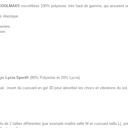
COOLMAX®
microfibres 100% polyester, très haut de gamme, qui assurent un
s élastique.
rrière.
ien.
ogie
Lycra Sport®
(80% Polyester et 20% Lycra).
 : insert du cuissard en gel 3D pour absorber les chocs et vibrations du s
lo de 2 tailles différentes (par exemple maillot taille M et cuissard taille L), p