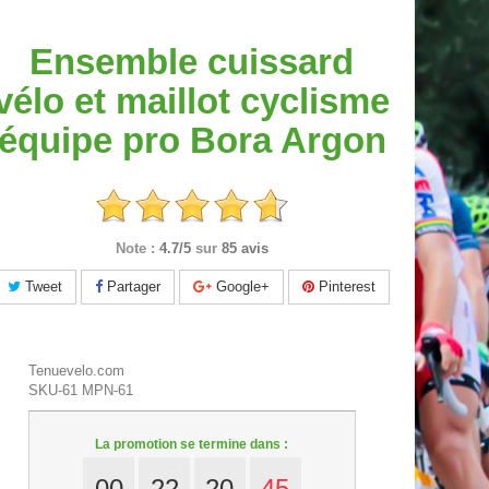
Ensemble cuissard
vélo et maillot cyclisme
équipe pro Bora Argon
Note :
4.7/5
sur
85 avis
Tweet
Partager
Google+
Pinterest
Tenuevelo.com
SKU-61
MPN-61
La promotion se termine dans :
00
22
20
44