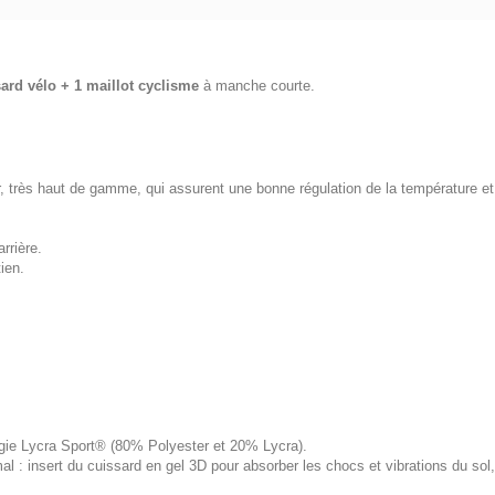
sard vélo + 1 maillot cyclisme
à manche courte.
rès haut de gamme, qui assurent une bonne régulation de la température et u
rrière.
ien.
logie Lycra Sport® (80% Polyester et 20% Lycra).
 : insert du cuissard en gel 3D pour absorber les chocs et vibrations du s