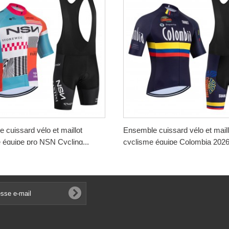
 cuissard vélo et maillot
Ensemble cuissard vélo et maill
 équipe pro NSN Cycling...
cyclisme équipe Colombia 2026.
€
188,00 €
-50%
-50%
€
94,00 €