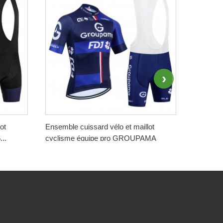
ot
Ensemble cuissard vélo et maillot
Ensemble
..
cyclisme équipe pro GROUPAMA
cyclisme
FDJ...
188,00 
188,00 €
-50%
94,00 
94,00 €