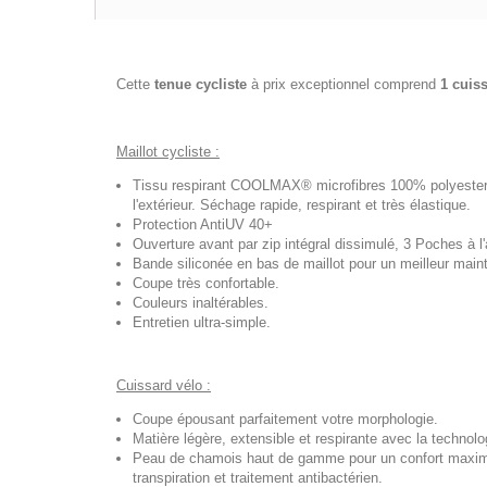
Cette
tenue cycliste
à prix exceptionnel comprend
1 cuis
Maillot cycliste :
Tissu respirant COOLMAX® microfibres 100% polyester, t
l'extérieur. Séchage rapide, respirant et très élastique.
Protection AntiUV 40+
Ouverture avant par zip intégral dissimulé, 3 Poches à l'a
Bande siliconée en bas de maillot pour un meilleur maint
Coupe très confortable.
Couleurs inaltérables.
Entretien ultra-simple.
Cuissard vélo :
Coupe épousant parfaitement votre morphologie.
Matière légère, extensible et respirante avec la techno
Peau de chamois haut de gamme pour un confort maximal
transpiration et traitement antibactérien.