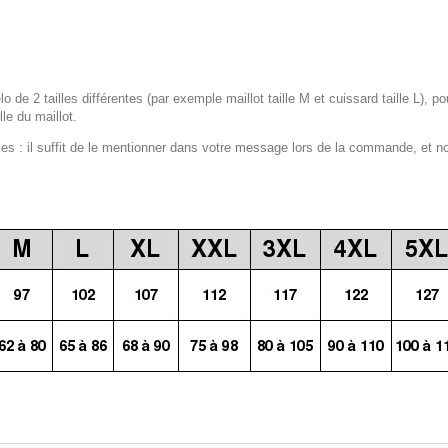
lo de 2 tailles différentes (par exemple maillot taille M et cuissard taille L), p
le du maillot.
 : il suffit de le mentionner dans votre message lors de la commande, et n