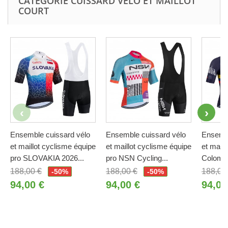
CATÉGORIE CUISSARD VÉLO ET MAILLOT
COURT
Ensemble cuissard vélo
Ensemble cuissard vélo
Ensembl
et maillot cyclisme équipe
et maillot cyclisme équipe
et maill
pro SLOVAKIA 2026...
pro NSN Cycling...
Colombi
188,00 €
188,00 €
188,00
-50%
-50%
94,00 €
94,00 €
94,00