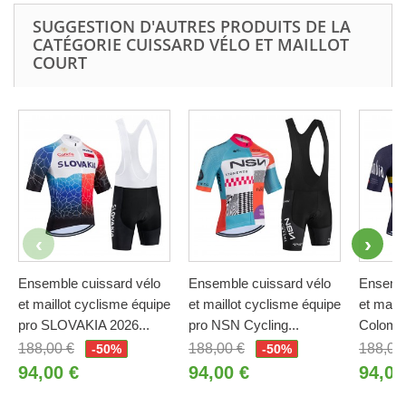
SUGGESTION D'AUTRES PRODUITS DE LA
CATÉGORIE CUISSARD VÉLO ET MAILLOT
COURT
Ensemble cuissard vélo
Ensemble cuissard vélo
Ensembl
et maillot cyclisme équipe
et maillot cyclisme équipe
et maill
pro SLOVAKIA 2026...
pro NSN Cycling...
Colombi
188,00 €
188,00 €
188,00
-50%
-50%
94,00 €
94,00 €
94,00