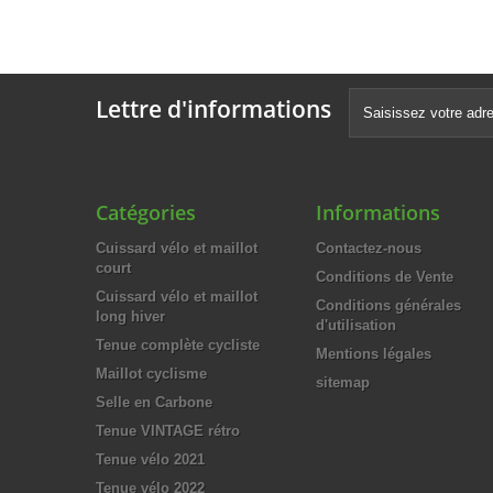
Lettre d'informations
Catégories
Informations
Cuissard vélo et maillot
Contactez-nous
court
Conditions de Vente
Cuissard vélo et maillot
Conditions générales
long hiver
d'utilisation
Tenue complète cycliste
Mentions légales
Maillot cyclisme
sitemap
Selle en Carbone
Tenue VINTAGE rétro
Tenue vélo 2021
Tenue vélo 2022