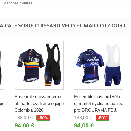
Manches courtes
A CATÉGORIE CUISSARD VÉLO ET MAILLOT COURT
o
Ensemble cuissard vélo
Ensemble cuissard vélo
ipe
et maillot cyclisme équipe
et maillot cyclisme équipe
Colombia 2026...
pro GROUPAMA FDJ...
188,00 €
188,00 €
-50%
-50%
94,00 €
94,00 €