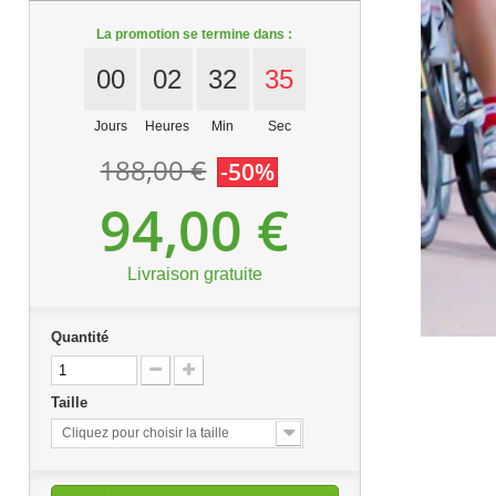
La promotion se termine dans :
00
02
32
34
Jours
Heures
Min
Sec
188,00 €
-50%
94,00 €
Livraison gratuite
Quantité
Taille
Cliquez pour choisir la taille