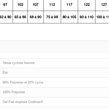
Tenue cycliste homme
Été
80% Polyester et 20% Lycra
100% Polyester
Gel Pad respirant Coolmax®