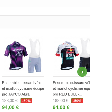
Ensemble cuissard vélo
Ensemble cuissard vélo
Ense
et maillot cyclisme équipe
et maillot cyclisme équipe
et ma
pro JAYCO Alula...
pro RED BULL -...
pro 
188,00 €
188,00 €
188,
-50%
-50%
94,00 €
94,00 €
94,