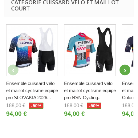
CATÉGORIE CUISSARD VÉLO ET MAILLOT
COURT
Ensemble cuissard vélo
Ensemble cuissard vélo
Ensembl
et maillot cyclisme équipe
et maillot cyclisme équipe
et maill
pro SLOVAKIA 2026...
pro NSN Cycling...
Colombi
188,00 €
188,00 €
188,00
-50%
-50%
94,00 €
94,00 €
94,00