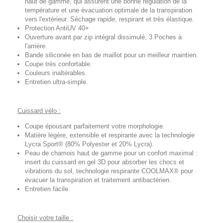
haut de gamme, qui assurent une bonne régulation de la
température et une évacuation optimale de la transpiration
vers l'extérieur. Séchage rapide, respirant et très élastique.
Protection AntiUV 40+
Ouverture avant par zip intégral dissimulé, 3 Poches à
l'arrière.
Bande siliconée en bas de maillot pour un meilleur maintien.
Coupe très confortable.
Couleurs inaltérables.
Entretien ultra-simple.
Cuissard vélo :
Coupe épousant parfaitement votre morphologie.
Matière légère, extensible et respirante avec la technologie
Lycra Sport® (80% Polyester et 20% Lycra).
Peau de chamois haut de gamme pour un confort maximal :
insert du cuissard en gel 3D pour absorber les chocs et
vibrations du sol, technologie respirante COOLMAX® pour
évacuer la transpiration et traitement antibactérien.
Entretien facile.
Choisir votre taille :