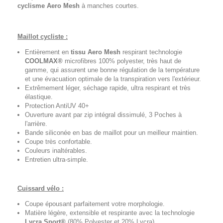
cyclisme
Aero Mesh
à manches courtes.
Maillot cycliste :
Entièrement en
tissu Aero Mesh
respirant technologie
COOLMAX®
microfibres 100% polyester, très haut de
gamme, qui assurent une bonne régulation de la température
et une évacuation optimale de la transpiration vers l'extérieur.
Extrêmement léger, séchage rapide, ultra respirant et très
élastique.
Protection AntiUV 40+
Ouverture avant par zip intégral dissimulé, 3 Poches à
l'arrière.
Bande siliconée en bas de maillot pour un meilleur maintien.
Coupe très confortable.
Couleurs inaltérables.
Entretien ultra-simple.
Cuissard vélo :
Coupe épousant parfaitement votre morphologie.
Matière légère, extensible et respirante avec la technologie
Lycra Sport®
(80% Polyester et 20% Lycra).