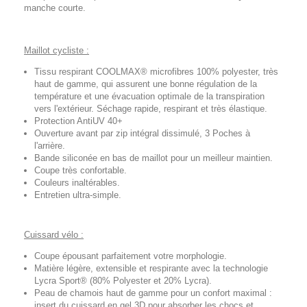
manche courte.
Maillot cycliste :
Tissu respirant COOLMAX® microfibres 100% polyester, très
haut de gamme, qui assurent une bonne régulation de la
température et une évacuation optimale de la transpiration
vers l'extérieur. Séchage rapide, respirant et très élastique.
Protection AntiUV 40+
Ouverture avant par zip intégral dissimulé, 3 Poches à
l'arrière.
Bande siliconée en bas de maillot pour un meilleur maintien.
Coupe très confortable.
Couleurs inaltérables.
Entretien ultra-simple.
Cuissard vélo :
Coupe épousant parfaitement votre morphologie.
Matière légère, extensible et respirante avec la technologie
Lycra Sport® (80% Polyester et 20% Lycra).
Peau de chamois haut de gamme pour un confort maximal :
insert du cuissard en gel 3D pour absorber les chocs et